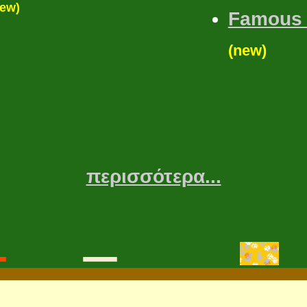
new)
Famous 
(new)
περισσότερα...
_
_