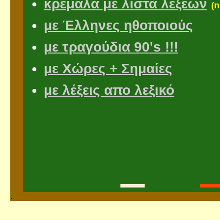
κρεμάλα με λίστα λέξεων
(
με Έλληνες ηθοποιούς
με τραγούδια 90's !!!
με Χώρες + Σημαίες
με λέξεις απο λεξικό
_
.