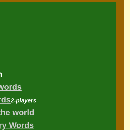
h
 words
rds
2-players
 the world
ary Words