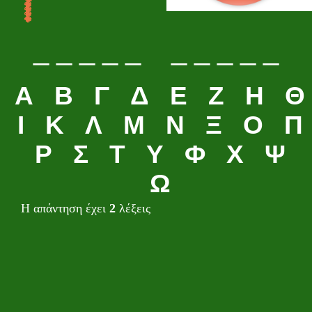
_ _ _ _ _ _ _ _ _ _
Α
Β
Γ
Δ
Ε
Ζ
Η
Θ
Ι
Κ
Λ
Μ
Ν
Ξ
Ο
Π
Ρ
Σ
Τ
Υ
Φ
Χ
Ψ
Ω
Η απάντηση έχει
2
λέξεις